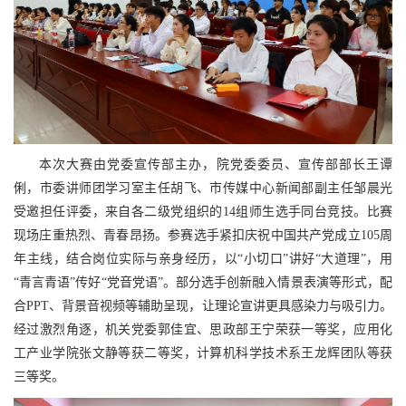
本次大赛由党委宣传部主办，院党委委员、宣传部部长王谭
俐，市委讲师团学习室主任胡飞、市传媒中心新闻部副主任邹晨光
受邀担任评委，来自各二级党组织的14组师生选手同台竞技。比赛
现场庄重热烈、青春昂扬。参赛选手紧扣庆祝中国共产党成立105周
年主线，结合岗位实际与亲身经历，以“小切口”讲好“大道理”，用
“青言青语”传好“党音党语”。部分选手创新融入情景表演等形式，配
合PPT、背景音视频等辅助呈现，让理论宣讲更具感染力与吸引力。
经过激烈角逐，机关党委郭佳宜、思政部王宁荣获一等奖，应用化
工产业学院张文静等获二等奖，计算机科学技术系王龙辉团队等获
三等奖。