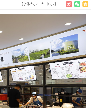
【字体大小：
大
中
小
】