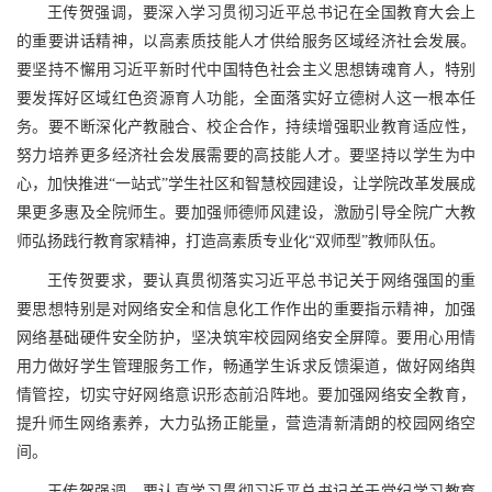
王传贺强调，要深入学习贯彻习近平总书记在全国教育大会上
的重要讲话精神，以高素质技能人才供给服务区域经济社会发展。
要坚持不懈用习近平新时代中国特色社会主义思想铸魂育人，特别
要发挥好区域红色资源育人功能，全面落实好立德树人这一根本任
务。要不断深化产教融合、校企合作，持续增强职业教育适应性，
努力培养更多经济社会发展需要的高技能人才。要坚持以学生为中
心，加快推进“一站式”学生社区和智慧校园建设，让学院改革发展成
果更多惠及全院师生。要加强师德师风建设，激励引导全院广大教
师弘扬践行教育家精神，打造高素质专业化“双师型”教师队伍。
王传贺要求，要认真贯彻落实习近平总书记关于网络强国的重
要思想特别是对网络安全和信息化工作作出的重要指示精神，加强
网络基础硬件安全防护，坚决筑牢校园网络安全屏障。要用心用情
用力做好学生管理服务工作，畅通学生诉求反馈渠道，做好网络舆
情管控，切实守好网络意识形态前沿阵地。要加强网络安全教育，
提升师生网络素养，大力弘扬正能量，营造清新清朗的校园网络空
间。
王传贺强调，要认真学习贯彻习近平总书记关于党纪学习教育