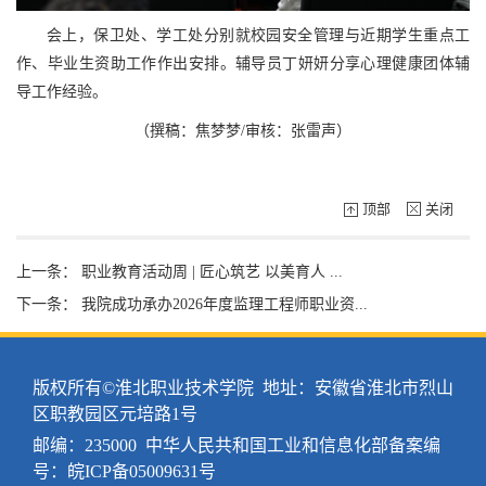
会上，保卫处、学工处分别就校园安全管理与近期学生重点工
作、毕业生资助工作作出安排。辅导员丁妍妍分享心理健康团体辅
导工作经验。
（撰稿：焦梦梦/审核：张雷声）
顶部
关闭
上一条：
职业教育活动周 | 匠心筑艺 以美育人 ...
下一条：
我院成功承办2026年度监理工程师职业资...
版权所有©淮北职业技术学院 地址：安徽省淮北市烈山
区职教园区元培路1号
邮编：235000 中华人民共和国工业和信息化部备案编
号：
皖ICP备05009631号